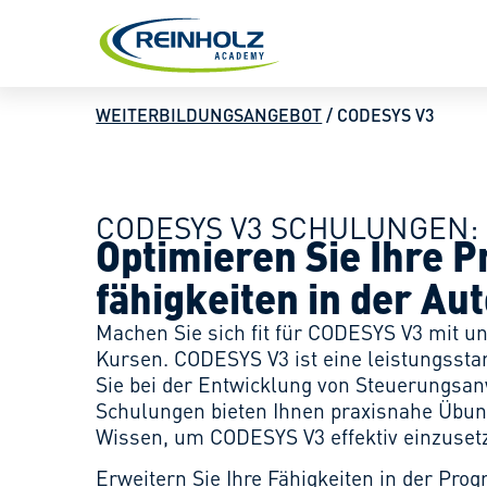
CODESYS V2.3
CODESYS V3
SCHULUNGSFORM
SIEMENS S7-CLASSIC
SIEMENS TIA-PORTAL
BOOTCAMP
WEITERBILDUNGSANGEBOT
/
CODESYS V3
SEMINARE
WEBINARE
CODESYS V3 SCHULUNGEN:
WORKSHOPS
Optimieren Sie Ihre 
ONLINE-SEMINARE
fähigkeiten in der Au
Machen Sie sich fit für CODESYS V3 mit un
Kursen. CODESYS V3 ist eine leistungs­sta
PLATFORMEN
Sie bei der Entwicklung von Steuerung­sa
Schulungen bieten Ihnen praxisnahe Übun
Wissen, um CODESYS V3 effektiv einzuset
ANGEBOTSÜBERSICHT
Erweitern Sie Ihre Fähigkeiten in der Pro