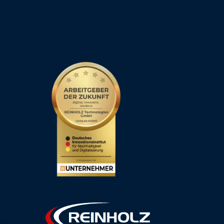
"] [rcb-
torie der
ent
Ein
Geschäftsbereich
der
gen
REINHOLZ Technologies GmbH
die
ookies und
erfolgreich