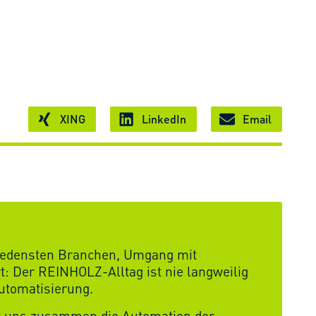
XING
LinkedIn
Email
chiedensten Branchen, Umgang mit
t: Der REINHOLZ-Alltag ist nie langweilig
utomatisierung.
it uns zusammen die Automation der
 sich noch heute!