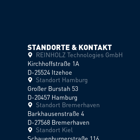
STANDORTE & KONTAKT
REINHOLZ Technologies GmbH
Kirchhoffstraße 1A
D-25524 Itzehoe
Standort Hamburg
Großer Burstah 53
D-20457 Hamburg
Standort Bremerhaven
Barkhausenstraße 4
D-27568 Bremerhaven
Standort Kiel
Schauenburgerstraße 116
D-24118 Kiel
info@reinholz-academy.com
+49 (0) 40 73 44 95 94 - 0
+49 (0) 4821 94 97 90 - 49