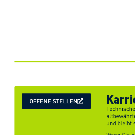
Karri
OFFENE STELLEN
Technische
altbewährt
und bleibt
Wenn Sie e
Zukunft ge