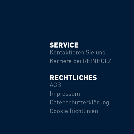
SERVICE
Kontaktieren Sie uns
Karriere bei REINHOLZ
RECHTLICHES
AGB
Impressum
Datenschutzerklärung
Cookie Richtlinien
[rcb-consent type="change" tag="a"
text="Privatsphäre-Einstellungen ändern
consent type="history" tag="a" text="His
Privatsphäre-Einstellungen"] [rcb-cons
type="revoke" tag="a" text="Einwilligun
widerrufen" successmessage="Du hast 
Einwilligung für Services mit dessen C
Verarbeitung personenbezogener Daten 