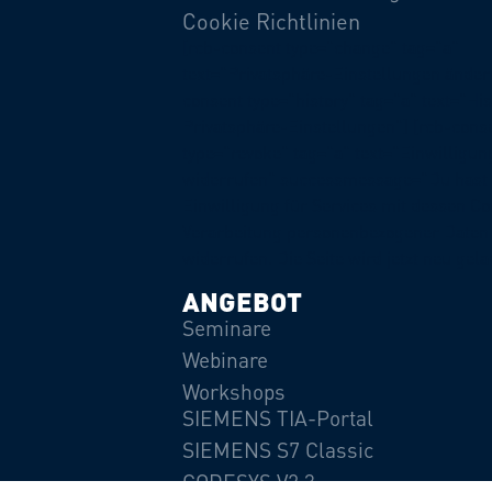
Cookie Richtlinien
[rcb-consent type="change" tag="a"
text="Privatsphäre-Einstellungen ändern
consent type="history" tag="a" text="His
Privatsphäre-Einstellungen"] [rcb-cons
type="revoke" tag="a" text="Einwilligun
widerrufen" successmessage="Du hast 
Einwilligung für Services mit dessen C
Verarbeitung personenbezogener Daten 
widerrufen. Die Seite wird jetzt neu gela
ANGEBOT
Seminare
Webinare
Workshops
SIEMENS TIA-Portal
SIEMENS S7 Classic
CODESYS V2.3