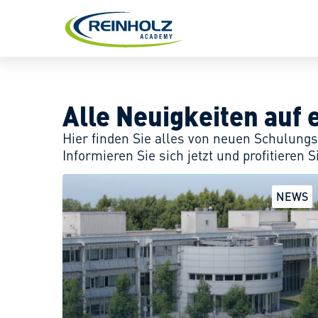
CODESYS V2.3
CODESYS V3
SCHULUNGSFORM
SIEMENS S7-CLASSIC
SIEMENS TIA-PORTAL
BOOTCAMP
SEMINARE
Alle Neuigkeiten auf 
WEBINARE
Hier finden Sie alles von neuen Schulung
WORKSHOPS
Informieren Sie sich jetzt und profitiere
ONLINE-SEMINARE
ZUM POST
NEWS
PLATFORMEN
ANGEBOTSÜBERSICHT