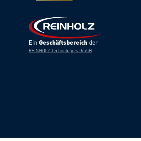
"] [rcb-
torie der
ent
Ein
Geschäftsbereich
der
gen
REINHOLZ Technologies GmbH
die
ookies und
erfolgreich
den!"]