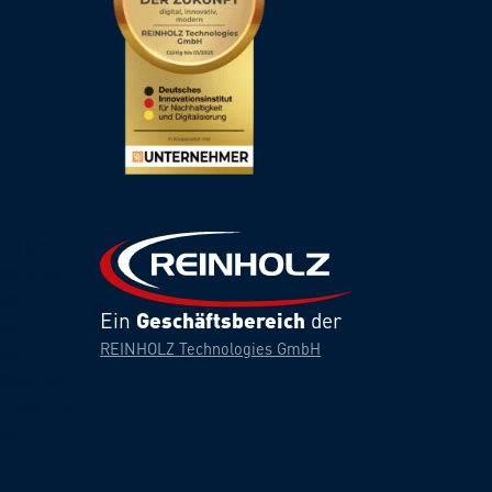
"] [rcb-
torie der
ent
Ein
Geschäftsbereich
der
gen
REINHOLZ Technologies GmbH
die
ookies und
erfolgreich
den!"]