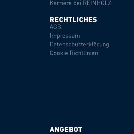
Karriere bei REINHOLZ
RECHTLICHES
AGB
Impressum
Datenschutzerklärung
Cookie Richtlinien
[rcb-consent type="change" tag="a"
text="Privatsphäre-Einstellungen ändern
consent type="history" tag="a" text="His
Privatsphäre-Einstellungen"] [rcb-cons
type="revoke" tag="a" text="Einwilligun
widerrufen" successmessage="Du hast 
Einwilligung für Services mit dessen C
Verarbeitung personenbezogener Daten 
widerrufen. Die Seite wird jetzt neu gela
ANGEBOT