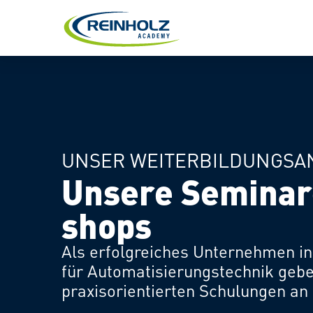
CODESYS V2.3
CODESYS V3
SCHULUNGSFORM
SIEMENS S7-CLASSIC
SIEMENS TIA-PORTAL
BOOTCAMP
SEMINARE
WEBINARE
WORKSHOPS
UNSER WEITERBILDUNGSA
Unsere Seminar
ONLINE-SEMINARE
shops
PLATFORMEN
Als erfolgreiches Unternehmen i
für Automatisierungstechnik geb
ANGEBOTSÜBERSICHT
praxisorientierten Schulungen an