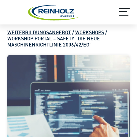
CODESYS V2.3
CODESYS V3
SCHULUNGSFORM
SIEMENS S7-CLASSIC
SIEMENS TIA-PORTAL
BOOTCAMP
WEITERBILDUNGSANGEBOT
/
WORKSHOPS
/
SEMINARE
WORKSHOP PORTAL – SAFETY „DIE NEUE
MASCHINENRICHTLINIE 2006/42/EG“
WEBINARE
WORKSHOPS
ONLINE-SEMINARE
PLATFORMEN
ANGEBOTSÜBERSICHT